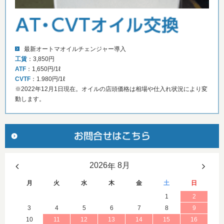
最新オートマオイルチェンジャー導入
工賃
：3,850円
ATF
：1,650円/1ℓ
CVTF
：1.980円/1ℓ
※2022年12月1日現在。オイルの店頭価格は相場や仕入れ状況により変
動します。
年
月
火
水
木
金
土
日
1
2
3
4
5
6
7
8
9
10
11
12
13
14
15
16