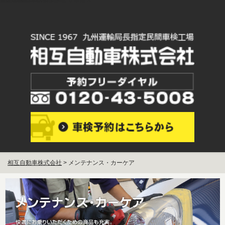
TOPページ
安心！お得！30分！！すぐ車検
プレミアムSOGO車検
安心修理
メンテナンス・カーケア
新車・中古車販売
会員募集
貨物車専用車検 法人向けサービス
会社概要
プライバシーポリシー
お問合せ
相互自動車株式会社
>
メンテナンス・カーケア