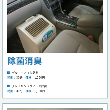
ゲルファス（脱臭器）
時間
：30分
価格
：1,650円
クレベリン（ウィルス除菌）
時間
：30分
価格
：1,650円