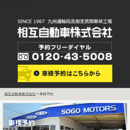
TOPページ
安心！お得！30分！！すぐ車検
プレミアムSOGO車検
安心修理
メンテナンス・カーケア
新車・中古車販売
会員募集
貨物車専用車検 法人向けサービス
会社概要
プライバシーポリシー
お問合せ
相互自動車株式会社
>
車検予約