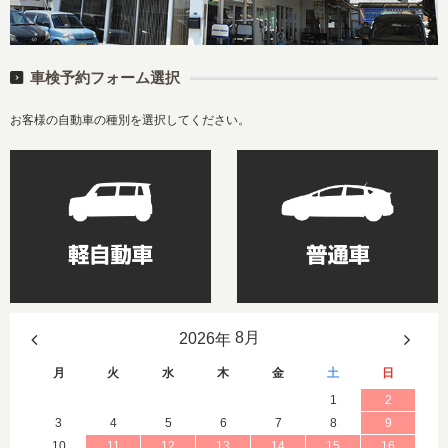
車検予約フォーム選択
お客様の自動車の種別を選択してください。
年
月
火
水
木
金
土
日
1
2
3
4
5
6
7
8
9
10
11
12
13
14
15
16